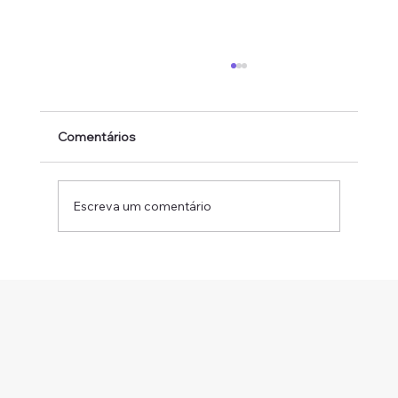
Comentários
Escreva um comentário
Por que sua startup deve priorizar a
elaboração de contratos bem
estruturados desde o início?