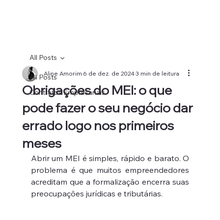
All Posts
Aline Amorim
6 de dez. de 2024
3 min de leitura
All Posts
Obrigações do MEI: o que
Contratos Empresariais
pode fazer o seu negócio dar
errado logo nos primeiros
meses
Abrir um MEI é simples, rápido e barato. O 
problema é que muitos empreendedores 
acreditam que a formalização encerra suas 
preocupações jurídicas e tributárias. 