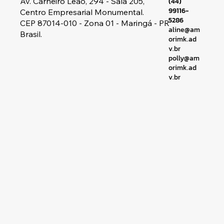
Av. Carneiro Leão, 294 - Sala 205,
(44)
99116-
Centro Empresarial Monumental.
5286
CEP 87014-010 - Zona 01 - Maringá - PR
aline@am
Brasil.
orimk.ad
v.br
polly@am
orimk.ad
v.br