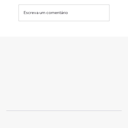
Escreva um comentário
Por que sua startup deve priorizar a
elaboração de contratos bem
estruturados desde o início?