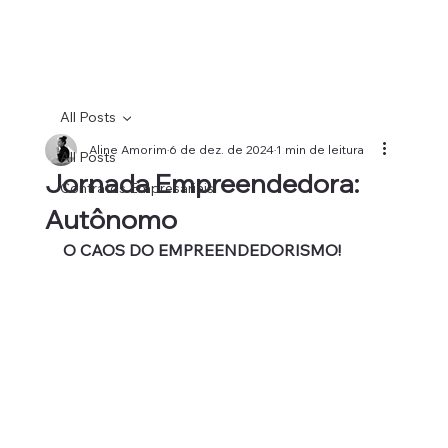
All Posts
Aline Amorim
6 de dez. de 2024
1 min de leitura
All Posts
Jornada Empreendedora:
Contratos Empresariais
Autônomo
O CAOS DO EMPREENDEDORISMO!