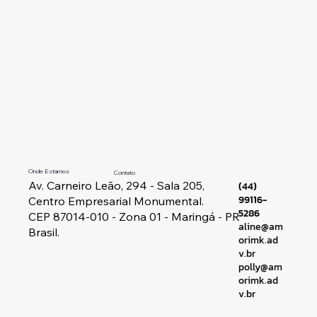
Onde Estamos
Contato
Av. Carneiro Leão, 294 - Sala 205,
(44)
99116-
Centro Empresarial Monumental.
5286
CEP 87014-010 - Zona 01 - Maringá - PR
aline@am
Brasil.
orimk.ad
v.br
polly@am
orimk.ad
v.br